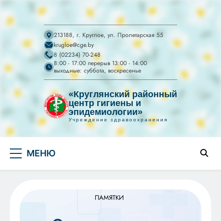
213188, г. Круглое, ул. Пролетарская 55
krugloe@cge.by
8 (02234) 70-248
8:00 - 17:00 перерыв 13:00 - 14:00
выходные: суббота, воскресенье
«Круглянский районный
центр гигиены и
эпидемиологии»
Учреждение здравоохранения
УЗ "Круглянский
Перейти
райЦГЭ"
УЗ "Круглянский районный центр гигиены и
МЕНЮ
к
эпидемиологии"
содержимому
ПАМЯТКИ