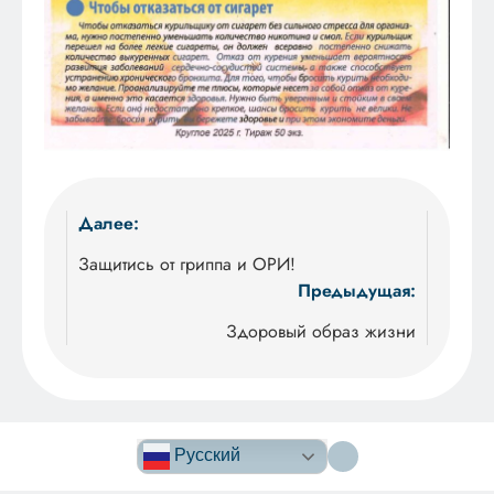
Навигация
Далее:
по
Защитись от гриппа и ОРИ!
Предыдущая:
записям
Здоровый образ жизни
Версия сайта
для
Русский
слабовидящих