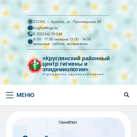
213188, г. Круглое, ул. Пролетарская 55
krugloe@cge.by
8 (02234) 70-248
8:00 - 17:00 перерыв 13:00 - 14:00
выходные: суббота, воскресенье
«Круглянский районный
центр гигиены и
эпидемиологии»
Учреждение здравоохранения
УЗ "Круглянский
Перейти
райЦГЭ"
УЗ "Круглянский районный центр гигиены и
МЕНЮ
к
эпидемиологии"
содержимому
ПАМЯТКИ