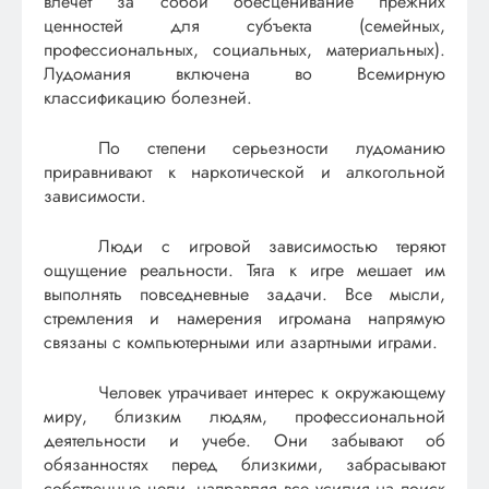
влечет за собой обесценивание прежних
ценностей для субъекта (семейных,
профессиональных, социальных, материальных).
Лудомания включена во Всемирную
классификацию болезней.
По степени серьезности лудоманию
приравнивают к наркотической и алкогольной
зависимости.
Люди с игровой зависимостью теряют
ощущение реальности. Тяга к игре мешает им
выполнять повседневные задачи. Все мысли,
стремления и намерения игромана напрямую
связаны с компьютерными или азартными играми.
Человек утрачивает интерес к окружающему
миру, близким людям, профессиональной
деятельности и учебе. Они забывают об
обязанностях перед близкими, забрасывают
собственные цели, направляя все усилия на поиск