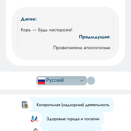
Навигация
Далее:
по
Корь — будь настороже!
Предыдущая:
записям
Профилактика алкоголизма
Версия сайта
для
Русский
слабовидящих
Контрольная (надзорная) деятельность
Здоровые города и поселки