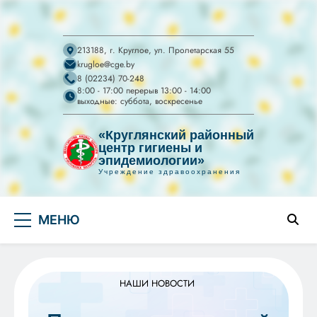
213188, г. Круглое, ул. Пролетарская 55
krugloe@cge.by
8 (02234) 70-248
8:00 - 17:00 перерыв 13:00 - 14:00
выходные: суббота, воскресенье
«Круглянский районный
центр гигиены и
эпидемиологии»
Учреждение здравоохранения
УЗ "Круглянский
Перейти
райЦГЭ"
УЗ "Круглянский районный центр гигиены и
МЕНЮ
к
эпидемиологии"
содержимому
НАШИ НОВОСТИ