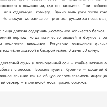
верхностях в помещении, где он находится. При забол
их в отдельную комнату. Важно мыть руки после конт
. Не следует дотрагиваться грязными руками до носа, глаз,
: пища должна содержать достаточное количество белков,
есенний период, когда количество овощей и фруктов в р
 комплекса витаминов. Регулярно заниматься физич
 том числе ходьбой в быстром темпе. В день 50 минут.
Адекватный отдых и полноценный сон – крайне важные а
бегать стрессов. Бросить курить. Курение – мощный ф
ативное влияние как на общую сопротивляемость инфекц
ый барьер – в слизистой носа, трахеи, бронхов.