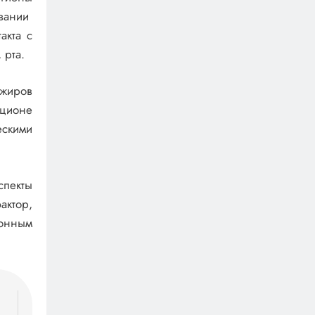
евании
акта с
 рта.
 жиров
ационе
ескими
спекты
актор,
ионным