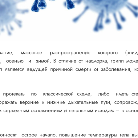
евание, массовое распространение которого (эпид
, осенью и зимой. В отличие от насморка, грипп може
 является ведущей причиной смерти от заболевания, к
протекать по классической схеме, либо иметь сте
ажать верхние и нижние дыхательные пути, сопровож
 к серьезным осложнениям и летальным исходам – в осно
относят острое начало, повышение температуры тела в