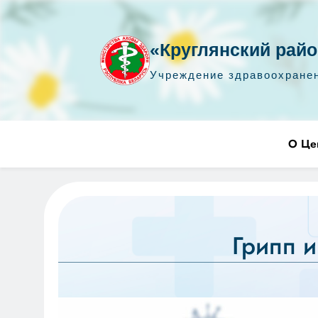
«Круглянский райо
Учреждение здравоохране
Перейти
УЗ "Круглянский райЦГЭ"
УЗ "Круглянский районный центр гигиены и эпидемиологии"
О Це
к
содержимому
Грипп 