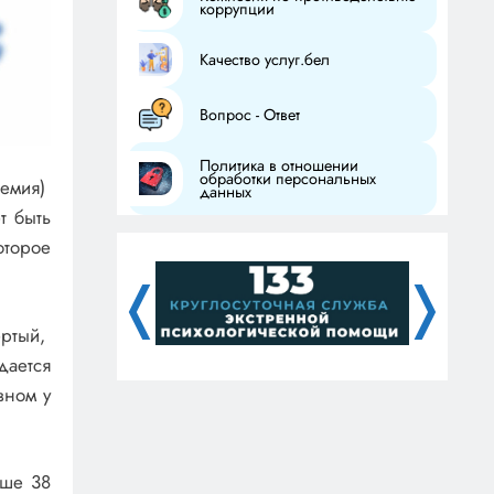
коррупции
Качество услуг.бел
Вопрос - Ответ
Политика в отношении
обработки персональных
емия)
данных
т быть
оторое
❬
❭
ртый,
дается
вном у
ыше 38