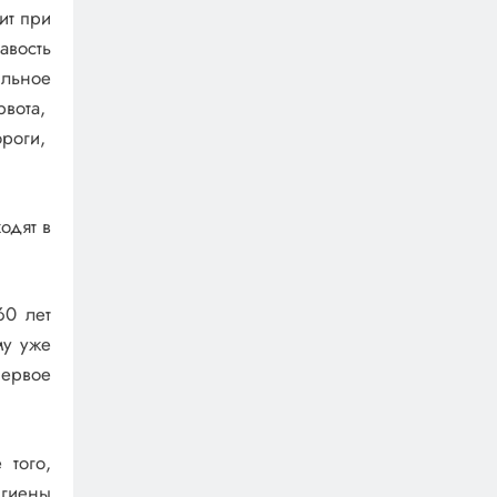
ит при
авость
ильное
рвота,
роги,
одят в
60 лет
му уже
первое
 того,
игиены