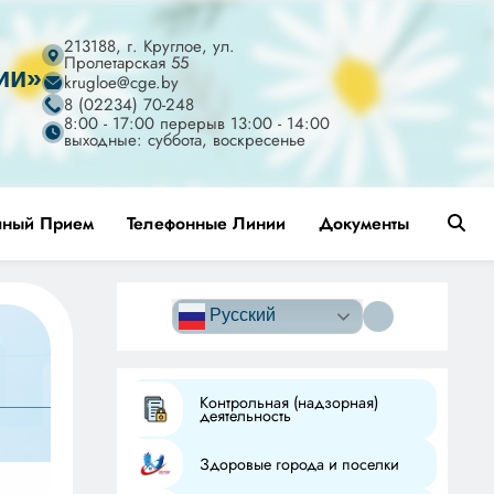
213188, г. Круглое, ул.
Пролетарская 55
ии»
krugloe@cge.by
8 (02234) 70-248
8:00 - 17:00 перерыв 13:00 - 14:00
выходные: суббота, воскресенье
чный Прием
Телефонные Линии
Документы
Версия сайта
для
Русский
слабовидящих
Контрольная (надзорная)
деятельность
Здоровые города и поселки