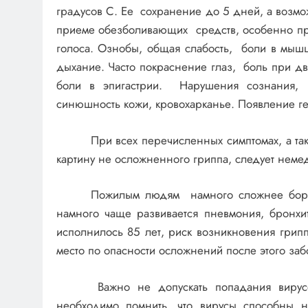
градусов С. Ее сохранение до 5 дней, а возмо
приеме обезболивающих средств, особенно при 
голоса. Ознобы, общая слабость, боли в мышц
дыхание. Часто покраснение глаз, боль при дв
боли в эпигастрии. Нарушения сознания, 
синюшность кожи, кровохарканье. Появление ге
При всех перечисленных симптомах, а та
картину не осложненного гриппа, следует нем
Пожилым людям намного сложнее борот
намного чаще развивается пневмония, бронхи
исполнилось 85 лет, риск возникновения гри
место по опасности осложнений после этого заб
Важно не допускать попадания вирусо
необходимо помнить, что вирусы способны н