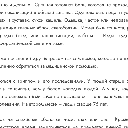
жно и дольше. Сильная головная боль, которая не проход
локализации в области затылка. Одутловатость лица, гнус
ах и суставах, сухой кашель. Одышка, частое или неправ
ижении глазных яблок, светобоязнь. Может быть тошнота, 
редко бред или галлюцинации, забытье. Редко судо
моррагической сыпи на коже.
кже появлении других тревожных симптомов, которые не вх
едленно обратиться за медицинской помощью.
ься с гриппом и его последствиями. У людей старше 
т и тонзиллит, чем у более молодых людей. А у тех, ко
ппа с осложнениями заметно повышается – они занимают 
олевания. На втором месте – люди старше 75 лет.
в на слизистые оболочки носа, глаз или рта. Кроме
екоторое время задерживаться на предметах личной г