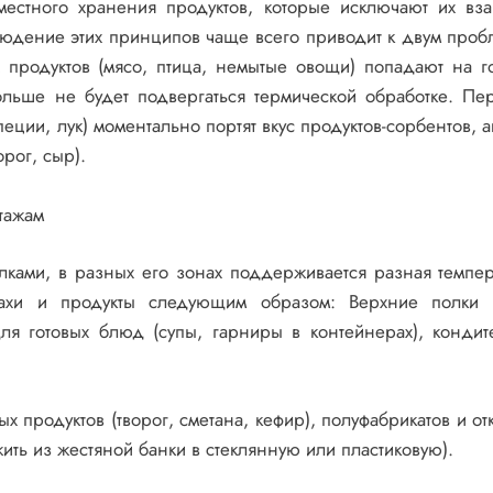
местного хранения продуктов, которые исключают их вз
юдение этих принципов чаще всего приводит к двум проб
 продуктов (мясо, птица, немытые овощи) попадают на г
больше не будет подвергаться термической обработке. Пе
еции, лук) моментально портят вкус продуктов-сорбентов, а
рог, сыр).
тажам
лками, в разных его зонах поддерживается разная темпер
ахи и продукты следующим образом: Верхние полки 
ля готовых блюд (супы, гарниры в контейнерах), кондит
 продуктов (творог, сметана, кефир), полуфабрикатов и от
ть из жестяной банки в стеклянную или пластиковую).