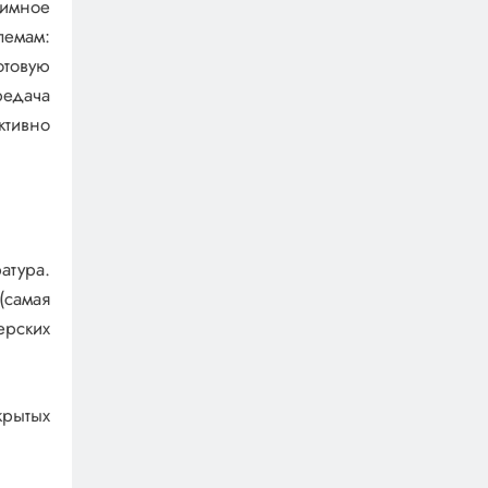
аимное
лемам:
отовую
редача
ктивно
атура.
(самая
ерских
крытых