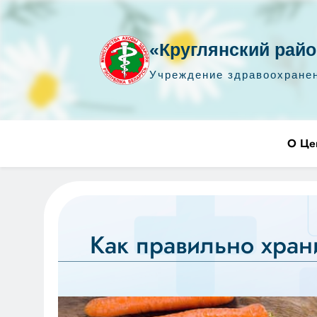
«Круглянский райо
Учреждение здравоохране
Перейти
УЗ "Круглянский райЦГЭ"
УЗ "Круглянский районный центр гигиены и эпидемиологии"
О Це
к
содержимому
Как правильно хран