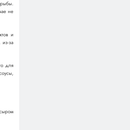
 рыбы.
чае не
ктов и
 из-за
то для
соусы,
 сыром