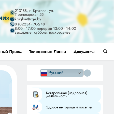
213188, г. Круглое, ул.
Пролетарская 55
ии»
krugloe@cge.by
8 (02234) 70-248
8:00 - 17:00 перерыв 13:00 - 14:00
выходные: суббота, воскресенье
чный Прием
Телефонные Линии
Документы
Версия сайта
для
Русский
слабовидящих
а
Контрольная (надзорная)
деятельность
Здоровые города и поселки