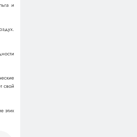
льга и
оздух.
дности
ческие
т свой
е этих