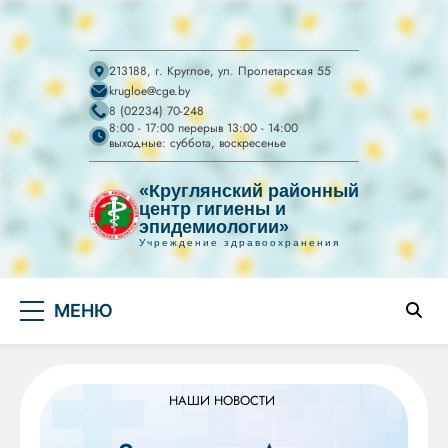
213188, г. Круглое, ул. Пролетарская 55
krugloe@cge.by
8 (02234) 70-248
8:00 - 17:00 перерыв 13:00 - 14:00
выходные: суббота, воскресенье
«Круглянский районный
центр гигиены и
эпидемиологии»
Учреждение здравоохранения
УЗ "Круглянский
Перейти
райЦГЭ"
УЗ "Круглянский районный центр гигиены и
МЕНЮ
к
эпидемиологии"
содержимому
НАШИ НОВОСТИ