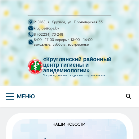
213188, г. Круглое, ул. Пролетарская 55
krugloe@cge.by
8 (02234) 70-248
8:00 - 17:00 перерыв 13:00 - 14:00
выходные: суббота, воскресенье
«Круглянский районный
центр гигиены и
эпидемиологии»
Учреждение здравоохранения
УЗ "Круглянский
Перейти
райЦГЭ"
УЗ "Круглянский районный центр гигиены и
МЕНЮ
к
эпидемиологии"
содержимому
НАШИ НОВОСТИ