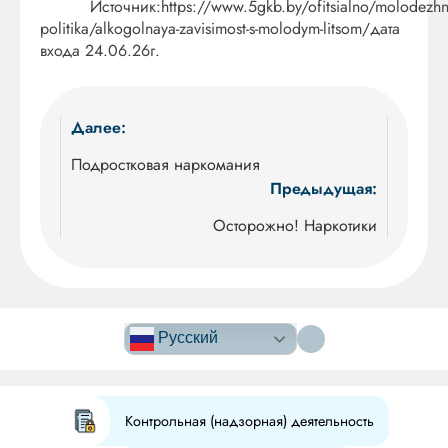
Источник:https://www.5gkb.by/ofitsialno/molodezhn
politika/alkogolnaya-zavisimost-s-molodym-litsom/дата
входа 24.06.26г.
Навигация
Далее:
по
Подростковая наркомания
Предыдущая:
записям
Осторожно! Наркотики
Версия сайта
для
Русский
слабовидящих
Контрольная (надзорная) деятельность