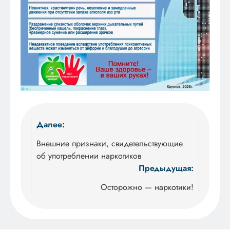
Навигация
Далее:
по
Внешние признаки, свидетельствующие
об употреблении наркотиков
записям
Предыдущая:
Осторожно — наркотики!