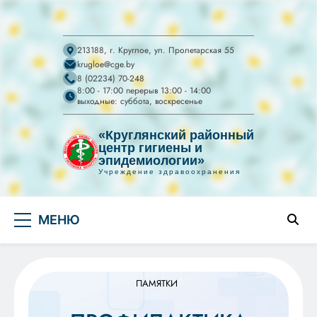
213188, г. Круглое, ул. Пролетарская 55
krugloe@cge.by
8 (02234) 70-248
8:00 - 17:00 перерыв 13:00 - 14:00
выходные: суббота, воскресенье
«Круглянский районный
центр гигиены и
эпидемиологии»
Учреждение здравоохранения
УЗ "Круглянский
Перейти
райЦГЭ"
УЗ "Круглянский районный центр гигиены и
МЕНЮ
к
эпидемиологии"
содержимому
ПАМЯТКИ