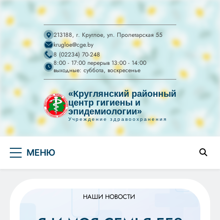
213188, г. Круглое, ул. Пролетарская 55
krugloe@cge.by
8 (02234) 70-248
8:00 - 17:00 перерыв 13:00 - 14:00
выходные: суббота, воскресенье
«Круглянский районный
центр гигиены и
эпидемиологии»
Учреждение здравоохранения
УЗ "Круглянский
Перейти
райЦГЭ"
УЗ "Круглянский районный центр гигиены и
МЕНЮ
к
эпидемиологии"
содержимому
НАШИ НОВОСТИ