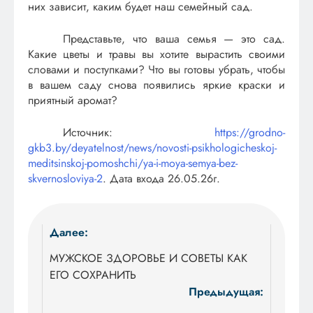
них зависит, каким будет наш семейный сад.
Представьте, что ваша семья — это сад.
Какие цветы и травы вы хотите вырастить своими
словами и поступками? Что вы готовы убрать, чтобы
в вашем саду снова появились яркие краски и
приятный аромат?
Источник:
https://grodno-
gkb3.by/deyatelnost/news/novosti-psikhologicheskoj-
meditsinskoj-pomoshchi/ya-i-moya-semya-bez-
skvernosloviya-2
. Дата входа 26.05.26г.
Навигация
Далее:
по
МУЖСКОЕ ЗДОРОВЬЕ И СОВЕТЫ КАК
ЕГО СОХРАНИТЬ
записям
Предыдущая: