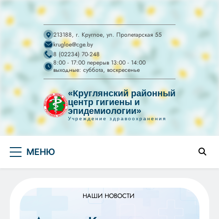
213188, г. Круглое, ул. Пролетарская 55
krugloe@cge.by
8 (02234) 70-248
8:00 - 17:00 перерыв 13:00 - 14:00
выходные: суббота, воскресенье
«Круглянский районный
центр гигиены и
эпидемиологии»
Учреждение здравоохранения
УЗ "Круглянский
Перейти
райЦГЭ"
УЗ "Круглянский районный центр гигиены и
МЕНЮ
к
эпидемиологии"
содержимому
НАШИ НОВОСТИ