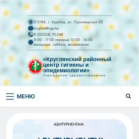
213188, г. Круглое, ул. Пролетарская 55
krugloe@cge.by
8 (02234) 70-248
8:00 - 17:00 перерыв 13:00 - 14:00
выходные: суббота, воскресенье
«Круглянский районный
центр гигиены и
эпидемиологии»
Учреждение здравоохранения
УЗ "Круглянский
Перейти
райЦГЭ"
УЗ "Круглянский районный центр гигиены и
МЕНЮ
к
эпидемиологии"
содержимому
АБИТУРИЕНТАМ