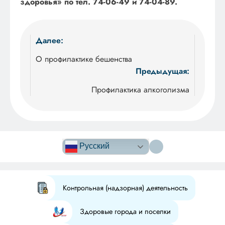
здоровья» по тел. 74-06-49 и 74-04-89.
Навигация
Далее:
по
О профилактике бешенства
Предыдущая:
записям
Профилактика алкоголизма
Версия сайта
для
Русский
слабовидящих
Контрольная (надзорная) деятельность
Здоровые города и поселки